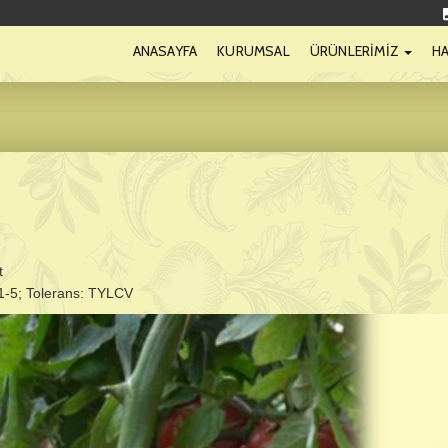
ANASAYFA
KURUMSAL
ÜRÜNLERIMIZ
H
t
 1-5; Tolerans: TYLCV