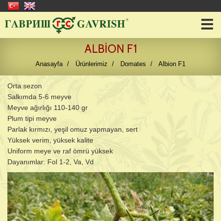
ALBION F1
Anasayfa
Ürünlerimiz
Domates
Albion F1
Orta sezon
Salkımda 5-6 meyve
Meyve ağırlığı 110-140 gr
Plum tipi meyve
Parlak kırmızı, yeşil omuz yapmayan, sert
Yüksek verim, yüksek kalite
Uniform meye ve raf ömrü yüksek
Dayanımlar: Fol 1-2, Va, Vd